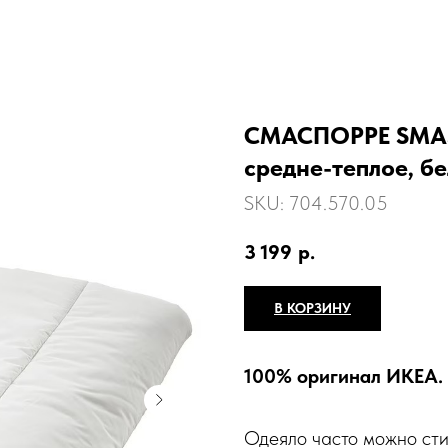
СМАСПОРРЕ SMAS
средне-теплое, б
SKU:
704.570.05
3 199
р.
В КОРЗИНУ
100% оригинал ИКЕА.
Одеяло часто можно сти