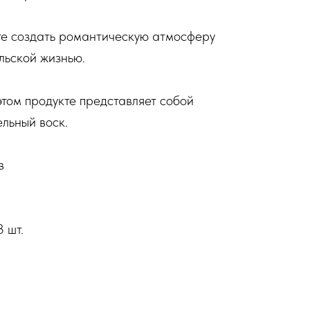
ите создать романтическую атмосферу
льской жизнью.
том продукте представляет собой
льный воск.
в
 шт.