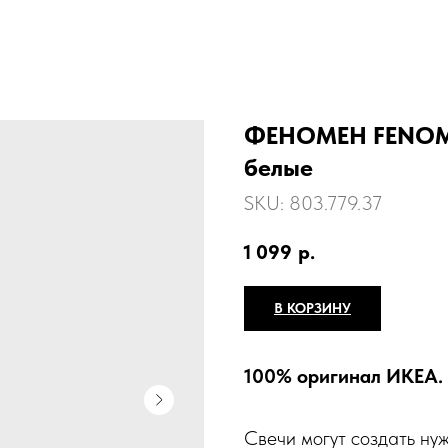
ФЕНОМЕН FENOMEN
белые
SKU:
803.779.37
1 099
р.
В КОРЗИНУ
100% оригинал ИКЕА.
Свечи могут создать ну