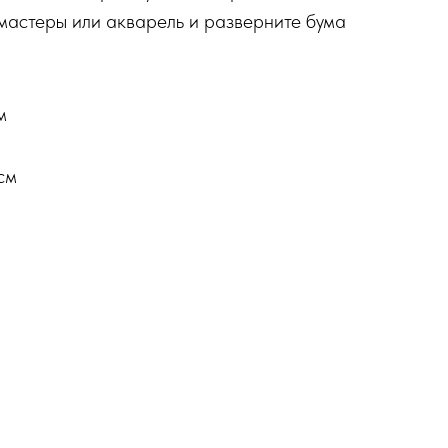
мастеры или акварель и разверните бума
м
см