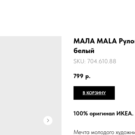
МАЛА MALA Рулон 
белый
SKU:
704.610.88
799
р.
В КОРЗИНУ
100% оригинал ИКЕА.
Мечта молодого художни