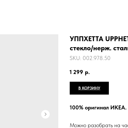
УППХЕТТА UPPHET
стекло/нерж. стал
SKU:
002.978.50
1 299
р.
В КОРЗИНУ
100% оригинал ИКЕА.
Можно разобрать на част