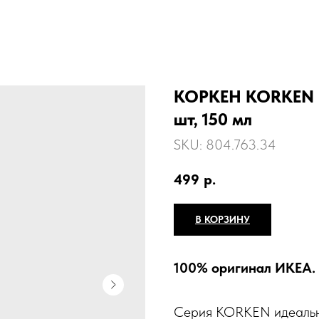
КОРКЕН KORKEN Н
шт, 150 мл
SKU:
804.763.34
499
р.
В КОРЗИНУ
100% оригинал ИКЕА.
Серия KORKEN идеально