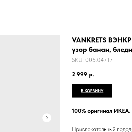
VANKRETS ВЭНКРЕ
узор банан, блед
SKU:
005.047.17
2 999
р.
В КОРЗИНУ
100% оригинал ИКЕА.
Привлекательный подод