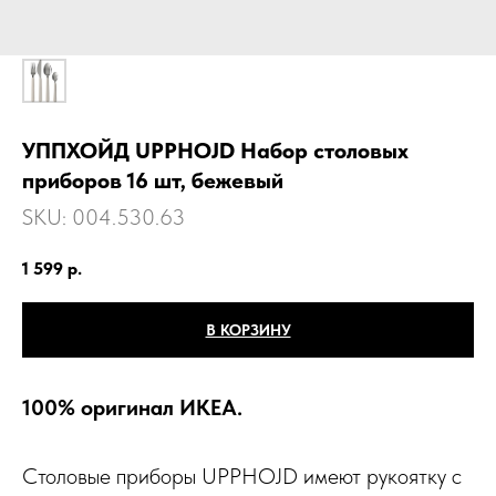
УППХОЙД UPPHОJD Набор столовых
приборов 16 шт, бежевый
SKU:
004.530.63
1 599
р.
В КОРЗИНУ
100% оригинал ИКЕА.
Столовые приборы UPPHOJD имеют рукоятку с