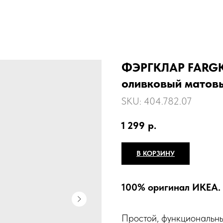
ФЭРГКЛАР FARGKL
оливковый матов
SKU:
404.782.07
1 299
р.
В КОРЗИНУ
100% оригинал ИКЕА.
Простой, функциональны