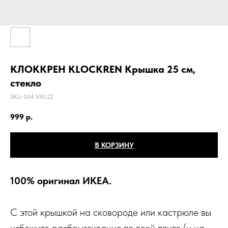
КЛОККРЕН KLOCKREN Крышка 25 см,
стекло
SKU:
004.590.22
999
р.
В КОРЗИНУ
100% оригинал ИКЕА.
С этой крышкой на сковороде или кастрюле вы
избежите разбрызгивания по всей плите (и на