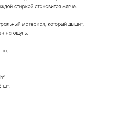
аждой стиркой становится мягче.
туральный материал, который дышит,
ен на ощупь.
 шт.
h²
 шт.