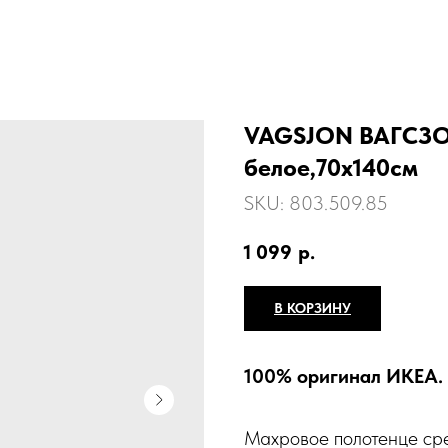
VAGSJON ВАГСЗО
белое,70х140см
SKU:
803.509.85
1 099
р.
В КОРЗИНУ
100% оригинал ИКЕА.
Махровое полотенце ср