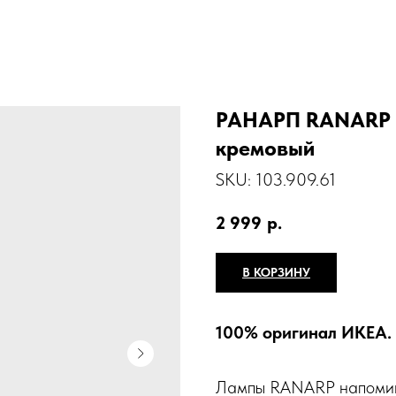
РАНАРП RANARP П
кремовый
SKU:
103.909.61
2 999
р.
В КОРЗИНУ
100% оригинал ИКЕА.
Лампы RANARP напомина