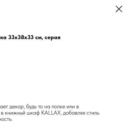
а 33х38х33 см, серая
ет декор, будь то на полке или в
 в книжный шкаф KALLAX, добавляя стиль
ость.