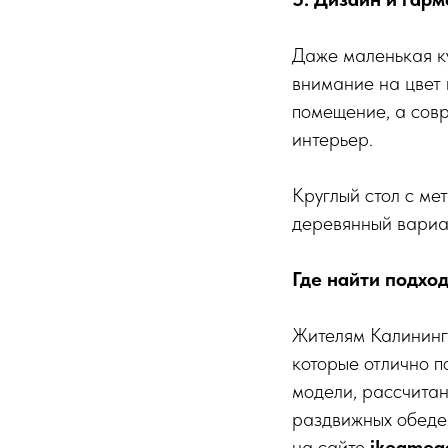
Даже маленькая ку
внимание на цвет 
помещение, а сов
интерьер.
Круглый стол с ме
деревянный вариа
Где найти подхо
Жителям Калининг
которые отлично п
модели, рассчитан
раздвижных обеде
на сайте
ikeameg