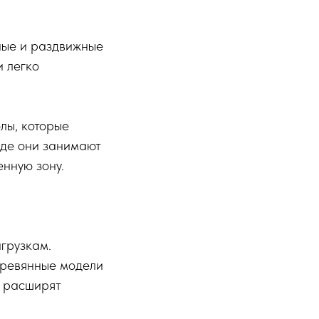
ные и раздвижные
и легко
лы, которые
иде они занимают
нную зону.
агрузкам.
еревянные модели
о расширят