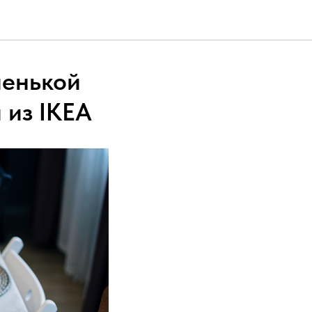
ленькой
 из IKEA