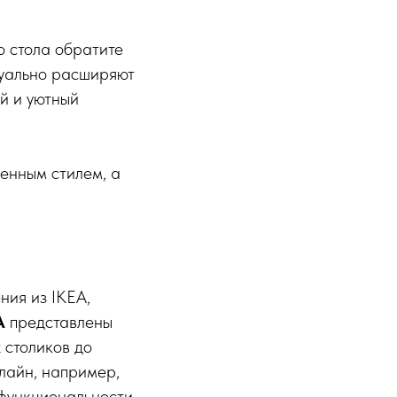
о стола обратите
зуально расширяют
й и уютный
енным стилем, а
ия из IKEA,
А
представлены
 столиков до
лайн, например,
 функциональности.