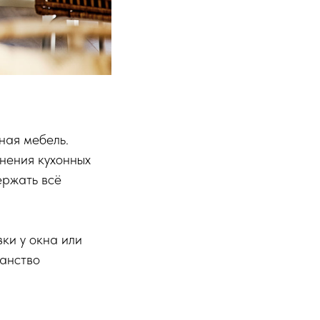
ная мебель.
нения кухонных
ержать всё
ки у окна или
ранство