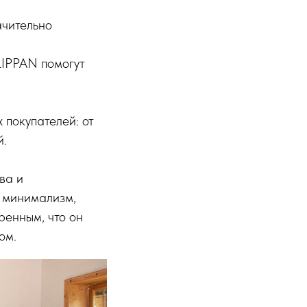
ачительно
IPPAN помогут
покупателей: от
й.
ва и
, минимализм,
ренным, что он
ом.