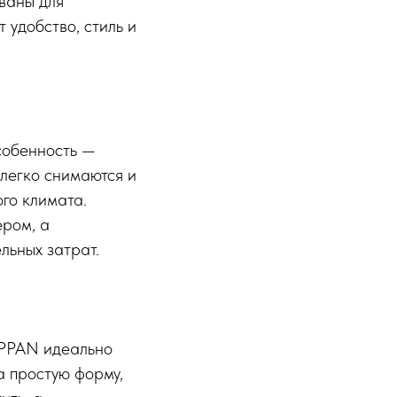
ваны для
 удобство, стиль и
собенность —
 легко снимаются и
ого климата.
ером, а
льных затрат.
IPPAN идеально
а простую форму,