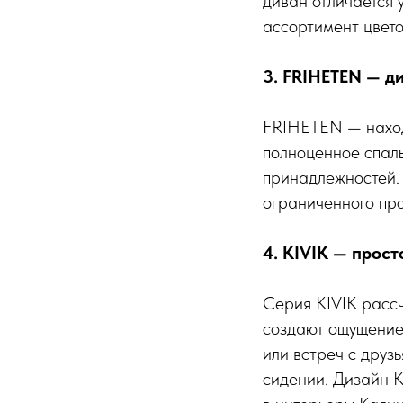
диван отличается 
ассортимент цвето
3. FRIHETEN — д
FRIHETEN — наход
полноценное спаль
принадлежностей. 
ограниченного про
4. KIVIK — прос
Серия KIVIK расс
создают ощущение
или встреч с друз
сидении. Дизайн K