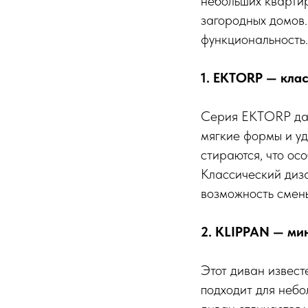
небольших квартир
загородных домов.
функциональность.
1. EKTORP — кла
Серия EKTORP дав
мягкие формы и уд
стираются, что ос
Классический диза
возможность смены
2. KLIPPAN — ми
Этот диван извес
подходит для небо