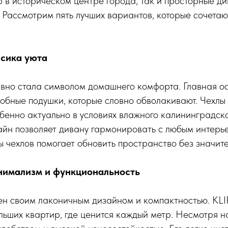
 в историческом центре города, так и просторные ди
 Рассмотрим пять лучших вариантов, которые сочетают
ссика уюта
но стала символом домашнего комфорта. Главная о
обные подушки, которые словно обволакивают. Чехлы
обенно актуально в условиях влажного калининградск
йн позволяет дивану гармонировать с любым интерь
 чехлов помогает обновить пространство без значите
нимализм и функциональность
тен своим лаконичным дизайном и компактностью. KL
льших квартир, где ценится каждый метр. Несмотря н