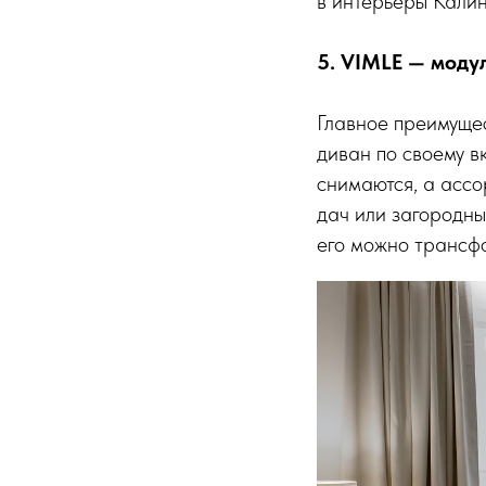
в интерьеры Кали
5. VIMLE — моду
Главное преимуще
диван по своему в
снимаются, а ассо
дач или загородн
его можно трансфо