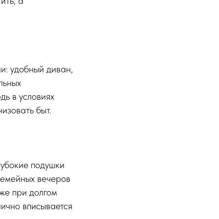
ить, а
и: удобный диван,
льных
дь в условиях
изовать быт.
лубокие подушки
семейных вечеров
же при долгом
нично вписывается