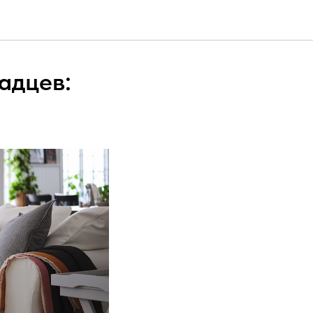
адцев: