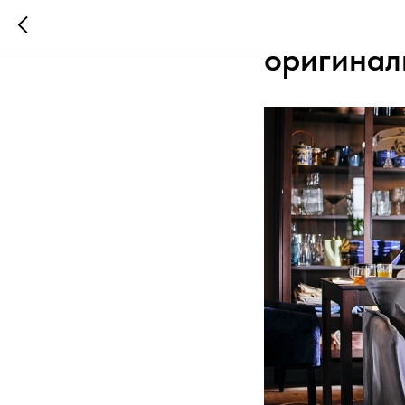
ИКЕА в К
оригинал