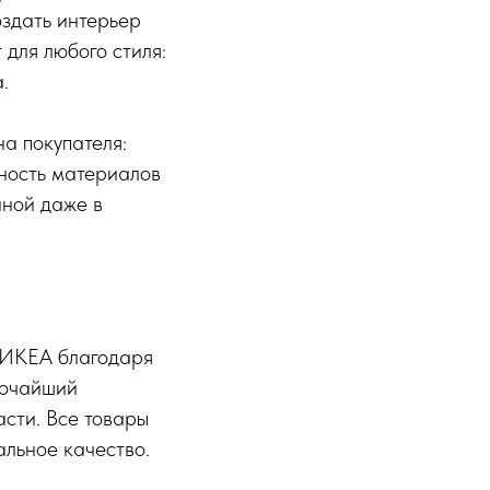
оздать интерьер
для любого стиля:
.
а покупателя:
чность материалов
нной даже в
 ИКЕА благодаря
рочайший
асти. Все товары
альное качество.