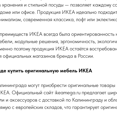
 хранения и стильной посуды — позволяет каждому с
 доме или офисе. Продукция ИКЕА идеально подходит 
имализм, современная классика, лофт или эклектика
 преимуществ ИКЕА всегда была ориентированность н
ебели, модульные решения, эргономичность, экологи
Именно поэтому продукция ИКЕА остаётся востребова
ия официальных магазинов бренда в России.
аде купить оригинальную мебель ИКЕА
алининграда могут приобрести оригинальные товары
ЕА. Официальный сайт ikeamega.ru предлагает ши
и и аксессуаров с доставкой по Калининграду и обл
ямую с европейских складов, что гарантирует оригин