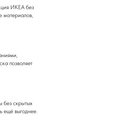
укция ИКЕА без
е материалов,
аниями,
ска позволяет
 без скрытых
ь ещё выгоднее.