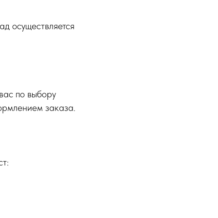
ад осуществляется
вас по выбору
формлением заказа.
т: