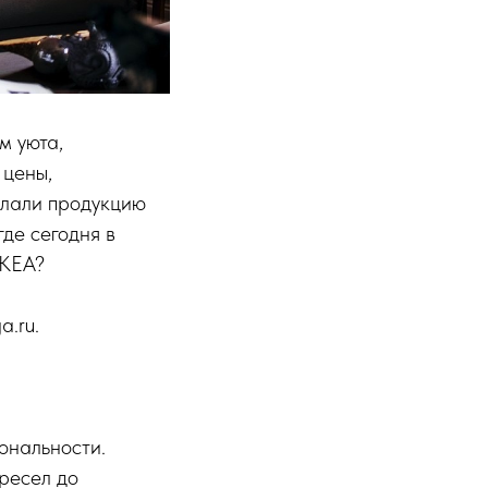
м уюта,
 цены,
елали продукцию
де сегодня в
ИКЕА?
.ru.
ональности.
ресел до